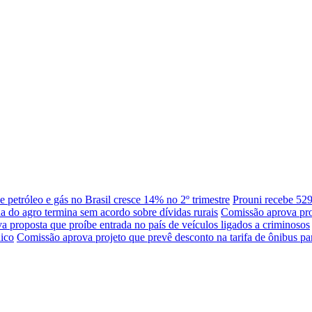
 petróleo e gás no Brasil cresce 14% no 2º trimestre
Prouni recebe 529
 do agro termina sem acordo sobre dívidas rurais
Comissão aprova pro
 proposta que proíbe entrada no país de veículos ligados a criminosos
nico
Comissão aprova projeto que prevê desconto na tarifa de ônibus para