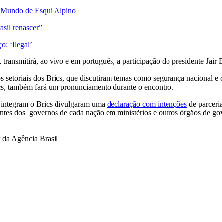
do Mundo de Esqui Alpino
asil renascer”
: ‘Ilegal’
), transmitirá, ao vivo e em português, a participação do presidente Jai
 setoriais dos Brics, que discutiram temas como segurança nacional e 
, também fará um pronunciamento durante o encontro.
e integram o Brics divulgaram uma
declaração com intenções
de parceria
antes dos governos de cada nação em ministérios e outros órgãos de gov
r da Agência Brasil