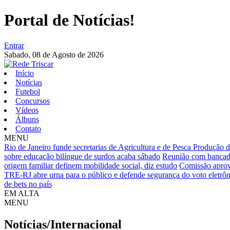
Portal de Notícias!
Entrar
Sabado,
08 de Agosto de 2026
Início
Notícias
Futebol
Concursos
Vídeos
Álbuns
Contato
MENU
Rio de Janeiro funde secretarias de Agricultura e de Pesca
Produção de
sobre educação bilíngue de surdos acaba sábado
Reunião com bancada
origem familiar definem mobilidade social, diz estudo
Comissão aprova
TRE-RJ abre urna para o público e defende segurança do voto eletrô
de bets no país
EM ALTA
MENU
Notícias/Internacional