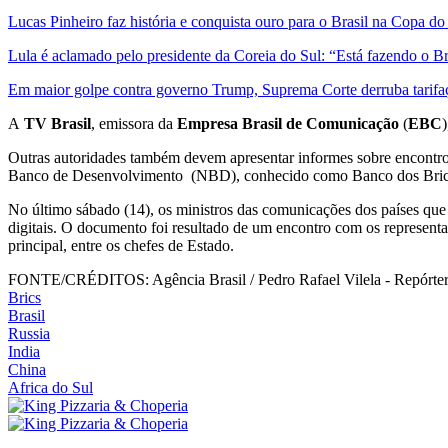
Lucas Pinheiro faz história e conquista ouro para o Brasil na Copa 
Lula é aclamado pelo presidente da Coreia do Sul: “Está fazendo o Br
Em maior golpe contra governo Trump, Suprema Corte derruba tarifaço
A
TV Brasil
, emissora da
Empresa Brasil de Comunicação
(
EBC
Outras autoridades também devem apresentar informes sobre encontros
Banco de Desenvolvimento (NBD), conhecido como Banco dos Brics
No último sábado (14), os ministros das comunicações dos países qu
digitais. O documento foi resultado de um encontro com os represent
principal, entre os chefes de Estado.
FONTE/CRÉDITOS:
Agência Brasil / Pedro Rafael Vilela - Repórte
Brics
Brasil
Russia
India
China
Africa do Sul