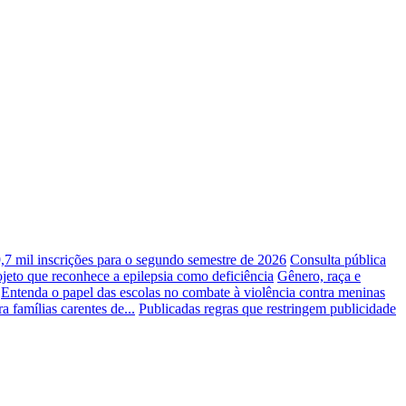
,7 mil inscrições para o segundo semestre de 2026
Consulta pública
jeto que reconhece a epilepsia como deficiência
Gênero, raça e
Entenda o papel das escolas no combate à violência contra meninas
 famílias carentes de...
Publicadas regras que restringem publicidade