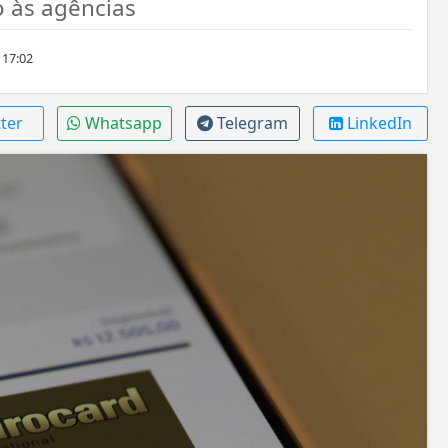
 às agências
 17:02
ter
Whatsapp
Telegram
LinkedIn