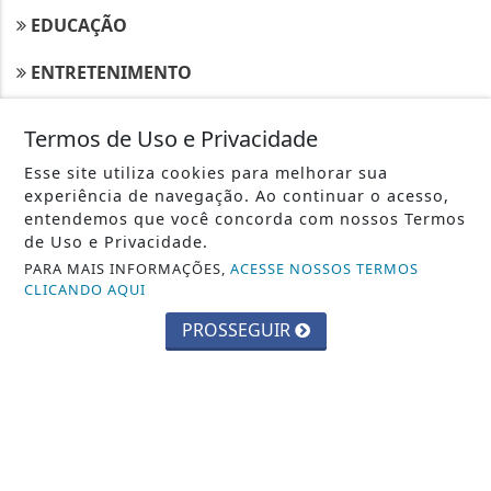
EDUCAÇÃO
ENTRETENIMENTO
ESPECIAL DE DOMINGO
Termos de Uso e Privacidade
GERAL
Esse site utiliza cookies para melhorar sua
experiência de navegação. Ao continuar o acesso,
GERAL
entendemos que você concorda com nossos Termos
de Uso e Privacidade.
HOJE NA HISTÓRIA
PARA MAIS INFORMAÇÕES,
ACESSE NOSSOS TERMOS
CLICANDO AQUI
INTERNACIONAL
PROSSEGUIR
JUSTIÇA
POLICIAL
POLÍTICA