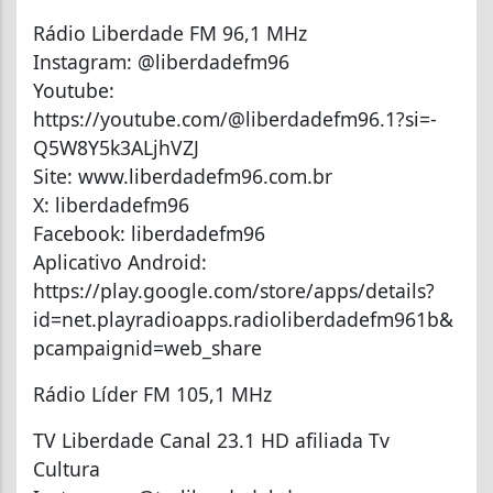
Rádio Liberdade FM 96,1 MHz
Instagram: @liberdadefm96
Youtube:
https://youtube.com/@liberdadefm96.1?si=-
Q5W8Y5k3ALjhVZJ
Site: www.liberdadefm96.com.br
X: liberdadefm96
Facebook: liberdadefm96
Aplicativo Android:
https://play.google.com/store/apps/details?
id=net.playradioapps.radioliberdadefm961b&
pcampaignid=web_share
Rádio Líder FM 105,1 MHz
TV Liberdade Canal 23.1 HD afiliada Tv
Cultura