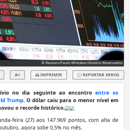
© Reuters/Paulo Whitaker/Direitos Reservados
A+
IMPRIMIR
REPORTAR ERROS
ívio no dia seguinte ao encontro
entre os
ald Trump
. O dólar caiu para o menor nível em
novou o recorde histórico.
nda-feira (27) aos 147.969 pontos, com alta de
outubro, agora sobe 0,5% no mês.