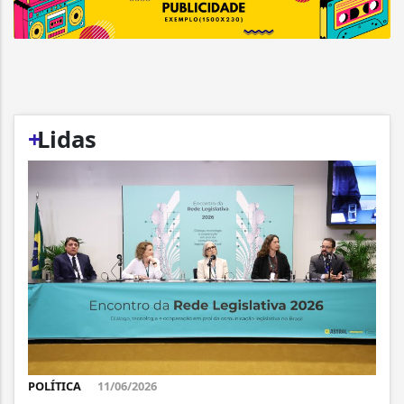
+
Lidas
POLÍTICA
11/06/2026