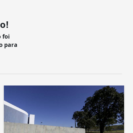
o!
 foi
xo para