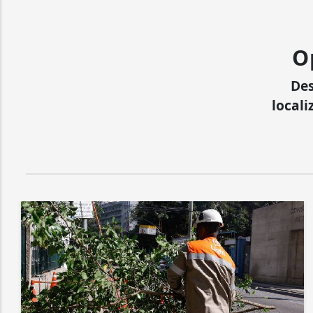
O
Des
locali