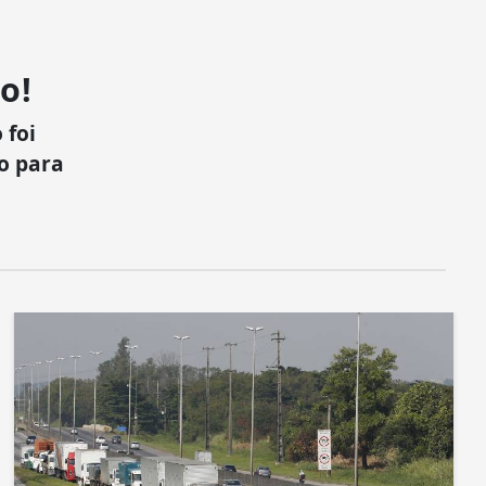
o!
 foi
xo para