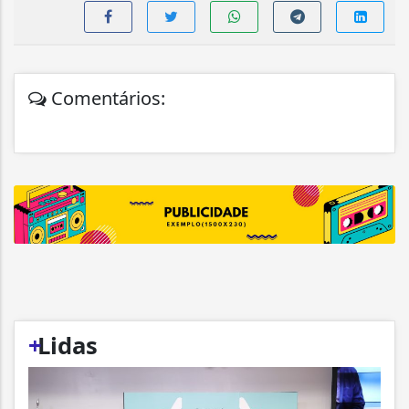
Comentários:
+
Lidas