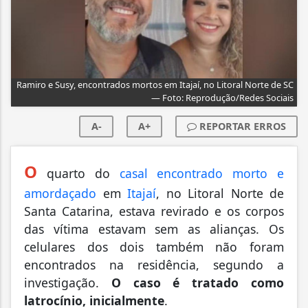
Ramiro e Susy, encontrados mortos em Itajaí, no Litoral Norte de SC
— Foto: Reprodução/Redes Sociais
A-
A+
REPORTAR ERROS
O
quarto do
casal encontrado morto e
amordaçado
em
Itajaí
, no Litoral Norte de
Santa Catarina, estava revirado e os corpos
das vítima estavam sem as alianças. Os
celulares dos dois também não foram
encontrados na residência, segundo a
investigação.
O caso é tratado como
latrocínio, inicialmente
.