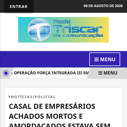
08 DE AGOSTO DE 2026
ENTRAR
MENU
MENU
AM OPERAÇÃO FORÇA INTEGRADA III EM 15 ESTADOS
PROJ
NOTÍCIAS/POLICIAL
CASAL DE EMPRESÁRIOS
ACHADOS MORTOS E
AMORDAÇADOS ESTAVA SEM