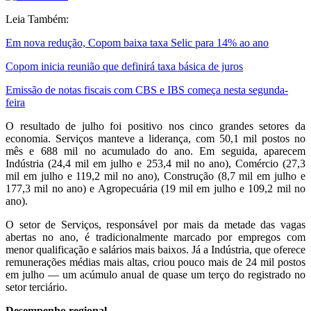
Leia Também:
Em nova redução, Copom baixa taxa Selic para 14% ao ano
Copom inicia reunião que definirá taxa básica de juros
Emissão de notas fiscais com CBS e IBS começa nesta segunda-
feira
O resultado de julho foi positivo nos cinco grandes setores da
economia. Serviços manteve a liderança, com 50,1 mil postos no
mês e 688 mil no acumulado do ano. Em seguida, aparecem
Indústria (24,4 mil em julho e 253,4 mil no ano), Comércio (27,3
mil em julho e 119,2 mil no ano), Construção (8,7 mil em julho e
177,3 mil no ano) e Agropecuária (19 mil em julho e 109,2 mil no
ano).
O setor de Serviços, responsável por mais da metade das vagas
abertas no ano, é tradicionalmente marcado por empregos com
menor qualificação e salários mais baixos. Já a Indústria, que oferece
remunerações médias mais altas, criou pouco mais de 24 mil postos
em julho — um acúmulo anual de quase um terço do registrado no
setor terciário.
Desempenho regional