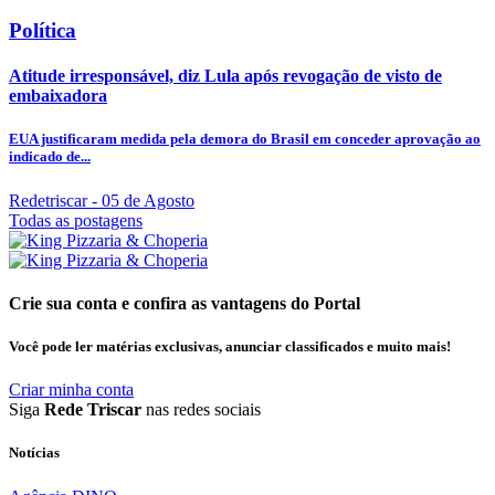
Política
Atitude irresponsável, diz Lula após revogação de visto de
embaixadora
EUA justificaram medida pela demora do Brasil em conceder aprovação ao
indicado de...
Redetriscar
- 05 de Agosto
Todas as postagens
Crie sua conta e confira as vantagens do Portal
Você pode ler matérias exclusivas, anunciar classificados e muito mais!
Criar minha conta
Siga
Rede Triscar
nas redes sociais
Notícias