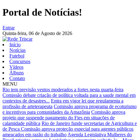
Portal de Notícias!
Entrar
Quinta-feira,
06 de Agosto de 2026
Início
Notícias
Futebol
Concursos
Vídeos
Álbuns
Contato
MENU
Rio tem previsão ventos moderados a fortes nesta quarta-feira
Comissão debate criação de política voltada para a saude mental em
contextos de desastres...
Entra em vigor lei que regulamenta a
profissão de arteterapeuta
Comissão aprova programa de ecoturismo
e incentivos para comunidades da Amazônia
Comissão aprova
projeto que suspende pagamento do Fies em situações de
calamidade pública
Rio de Janeiro funde secretarias de Agricultura e
de Pesca
Comissão aprova proteção especial para agentes públicos
ameaçados em razão do trabalho
Agenda Legislativa Mulheres do