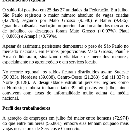
O saldo foi positivo em 25 das 27 unidades da Federação. Em julho,
São Paulo registrou o maior número absoluto de vagas criadas
(42.798), seguido por Mato Grosso (9.540) e Bahia (9.436).
Quando analisada a variação proporcional ao tamanho dos mercados
de trabalho, os destaques foram Mato Grosso (+0,97%), Piauí
(+0,80%) e Amapá (+0,79%).
Apesar da assimetria persistente demonstrar o peso de São Paulo no
mercado nacional, em termos proporcionais Mato Grosso, Piauí e
Amapá lideraram, sinalizando vitalidade de mercados menores,
especialmente no agronegócio e em serviços locais.
No recorte regional, os saldos ficaram distribuídos assim: Sudeste
(50.033), Nordeste (39.038), Centro-Oeste (21.263), Sul (11.337) e
Norte (8.128). A desigualdade estrutural persiste: regiões como
o Nordeste, embora tenham criado 39 mil postos em julho, ainda
convivem com taxas de informalidade muito acima da média
nacional.
Perfil dos trabalhadores
A geração de empregos em julho foi maior entre homens (72.974)
do que entre mulheres (56.801), embora elas tenham ocupado mais
vagas nos setores de Serviços e Comércio.