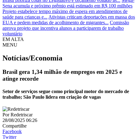
Brasil prioriza cotas no Legislativo e orçamento voltado às...
Mega-
Sena acumula e próximo prêmio está estimado em R$ 100 milhões
Projeto estabelece tempo máximo de espera em atendimentos de
saúde para crianças e...
Ativistas criticam deportações em massa dos
EUA e pedem medidas de acolhimento de migrantes...
Comissão
aprova projeto que incentiva alunos a participarem de trabalho
voluntário
EM ALTA
MENU
Notícias/Economia
Brasil gera 1,34 milhão de empregos em 2025 e
atinge recorde
Setor de serviços segue como principal motor do mercado de
trabalho; São Paulo lidera em criação de vagas
Por
Redetriscar
28/08/2025 06:26
Compartilhe
Facebook
Twitter