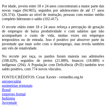
Por idade, jovens entre 18 e 24 anos concentraram a maior parte das
novas vagas (94.965), seguidos por adolescentes de até 17 anos
(26.374). Quanto ao nível de instrução, pessoas com ensino médio
completo lideraram o saldo (102.417).
O recorte etário entre 18 e 24 anos reforça a percepção de geração
de empregos de baixa produtividade e com salários que não
acompanham o custo de vida, muitas vezes em empregos
temporários ou de entrada. Isso é positivo por absorver parte da
juventude que mais sofre com o desemprego, mas revela também
um viés de rotatividade.
No recorte por raça, os pardos foram maioria nas admissões
(108.429), seguidos de pretos (21.889), brancos (18.889) e
indígenas (294). A População com Deficiência (PcD) também teve
saldo positivo, com 774 novos vínculos.
FONTE/CRÉDITOS:
Cezar Xavier - vermelho.org.br
agropecuária
assimetrias regionais
Brasil
emprego formal
Indústria
Juventude